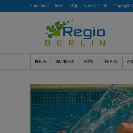
FAQs
info@ht2
Deutschland
Berlin
06032 80 108
BERLIN
BRANCHEN
NEWS
TERMINE
AN