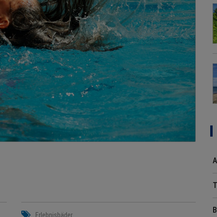
A
T
B
Erlebnisbäder