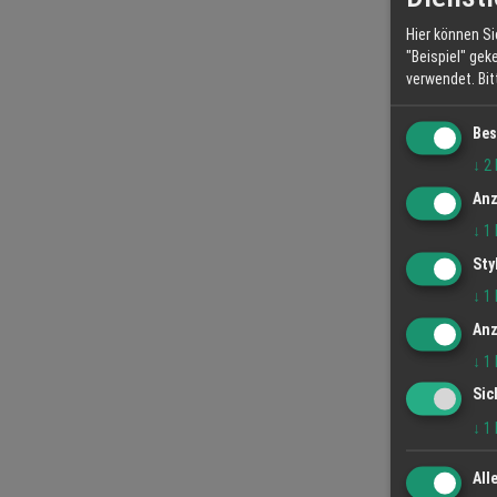
Hier können Si
"Beispiel" gek
verwendet.
Bi
Bes
↓
2
Anz
↓
1
Sty
↓
1
Anz
↓
1
Sic
↓
1
All