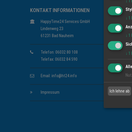
↓
1
Sty
KONTAKT INFORMATIONEN
↓
1
HappyTime24 Services GmbH
Anz
Lindenweg 23
↓
1
61231 Bad Nauheim
Sic
Telefon: 06032 80 108
↓
1
Telefax: 06032 84 590
All
Nut
Email:
info@ht24.info
Ich lehne ab
Impressum