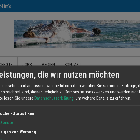
4.info
GEBOTE
JOBS
MEDIEN
KONTAKT
eistungen, die wir nutzen möchten
e einsehen und anpassen, welche Information wir über Sie sammeln. Einträge, d
ennzeichnet sind, dienen lediglich zu Demonstrationszwecken und werden nicht 
Von / Bis:
 Monat
tte lesen Sie unsere
Datenschutzerklärung
, um weitere Details zu erfahren.
ucher-Statistiken
Dienste
eigen von Werbung