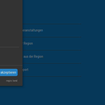
INKS
Branchen
Events und Veranstaltungen
News aus der Region
Jobangebote aus der Region
Hotline & Support
 akzeptieren
regio.land