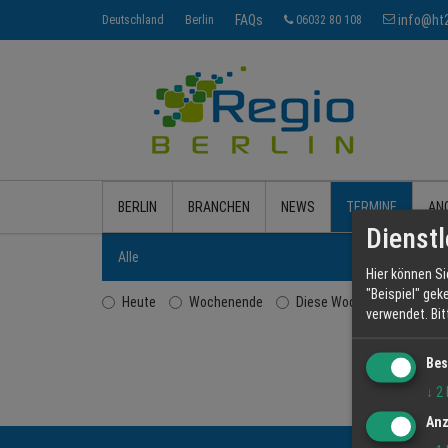
FAQs
info@ht2
Deutschland
Berlin
06032 80 108
BERLIN
BRANCHEN
NEWS
TERMINE
AN
Dienstl
Alle
Hier können Si
"Beispiel" gek
Heute
Wochenende
Diese Woche
Diesen
verwendet.
Bi
Bes
↓
2
Anz