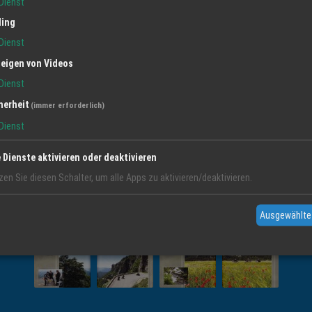
Dienst
ling
BILDER DER REGION
L
Dienst
eigen von Videos
Dienst
herheit
(immer erforderlich)
Dienst
e Dienste aktivieren oder deaktivieren
zen Sie diesen Schalter, um alle Apps zu aktivieren/deaktivieren.
Ausgewählte