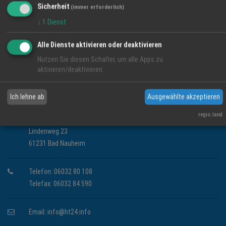
Sicherheit
(immer erforderlich)
↓
1
Dienst
Alle Dienste aktivieren oder deaktivieren
DER WEG ZU UNS
Nutzen Sie diesen Schalter, um alle Apps zu
aktivieren/deaktivieren.
Ich lehne ab
Ausgewählte akzeptieren
KONTAKT INFORMATIONEN
regio.land
HappyTime24 Services GmbH
Lindenweg 23
61231 Bad Nauheim
Telefon: 06032 80 108
Telefax: 06032 84 590
Email:
info@ht24.info