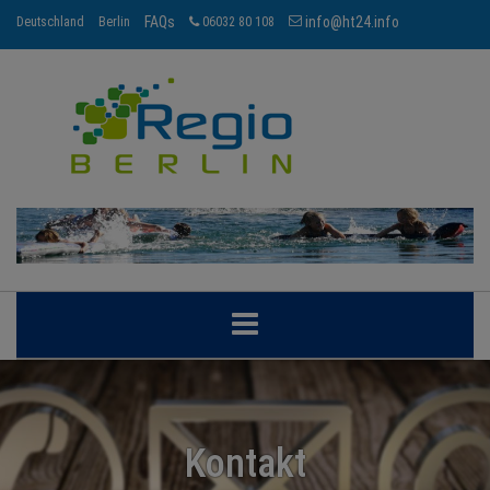
FAQs
info@ht24.info
Deutschland
Berlin
06032 80 108
BERLIN
BRANCHEN
Kontakt