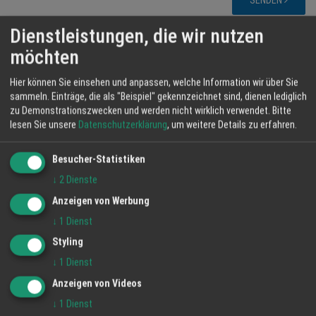
SENDEN
Dienstleistungen, die wir nutzen
HappyTime24 Services GmbH
Lindenweg 23
möchten
61231 Bad Nauheim
Hier können Sie einsehen und anpassen, welche Information wir über Sie
sammeln. Einträge, die als "Beispiel" gekennzeichnet sind, dienen lediglich
Marieluise Hannen
zu Demonstrationszwecken und werden nicht wirklich verwendet.
Bitte
lesen Sie unsere
Datenschutzerklärung
, um weitere Details zu erfahren.
Telefon: 06032 80 108
Besucher-Statistiken
↓
2
Dienste
Fax: 06032 84 590
Anzeigen von Werbung
↓
1
Dienst
Email: info@ht24.info
Styling
www.happytime24.de
↓
1
Dienst
Anzeigen von Videos
↓
1
Dienst