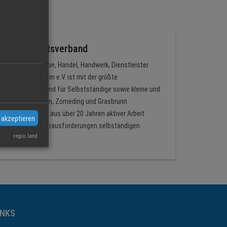
ern e.V. Ortsverband
zierendes Gewerbe, Handel, Handwerk, Dienstleister
stständigen Bayern e.V. ist mit der größte
abhängige Verband für Selbstständige sowie kleine und
band Vaterstetten, Zorneding und Grasbrunn
chen Erfahrungen aus über 20 Jahren aktiver Arbeit
 akzeptieren
die spannenden Herausforderungen selbständigen
regio.land
derts.
INKS