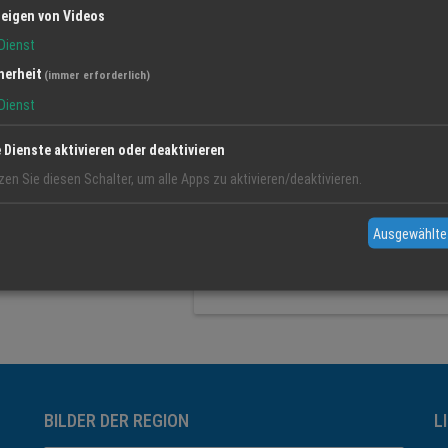
eigen von Videos
Dienst
herheit
(immer erforderlich)
BDS Gewerbeverband Bay
Dienst
Übergreifendes Netzwerk für produ
e Dienste aktivieren oder deaktivieren
und freie Berufe. Der Bund der Selb
brachenübergreifende und parteiun
zen Sie diesen Schalter, um alle Apps zu aktivieren/deaktivieren.
mittlere Unternehmen. Der Ortsver
hat 60 Mitglieder. Seine umfangrei
Ausgewählte
bilden ein solides Fundament für 
Unternehmertums des 21. Jahrhun
BILDER DER REGION
L