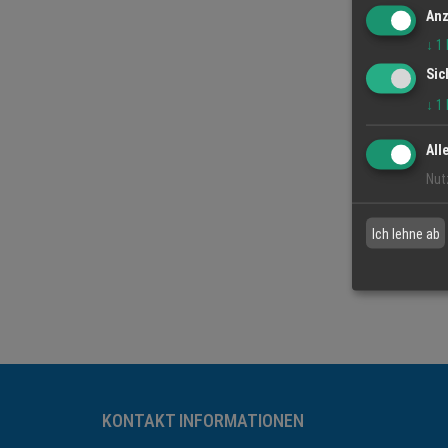
Anz
↓
1
Sic
↓
1
All
Nut
Ich lehne ab
KONTAKT INFORMATIONEN