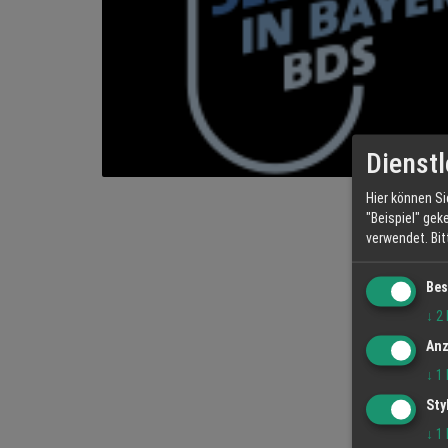
Dienstl
Hier können Si
"Beispiel" gek
verwendet.
Bi
Bes
↓
2
Anz
↓
1
Sty
↓
1