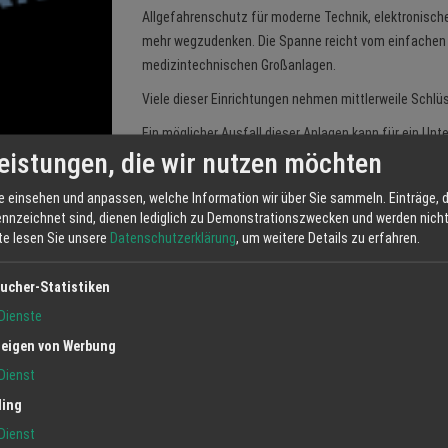
Allgefahrenschutz für moderne Technik, elektronisch
mehr wegzudenken. Die Spanne reicht vom einfachen 
medizintechnischen Großanlagen.
Viele dieser Einrichtungen nehmen mittlerweile Schlüs
Ein möglicher Ausfall dieser Anlagen kann für ein U
eistungen, die wir nutzen möchten
Datenverlust kann es zum Stillstand der Produktion
Unser Partner Allianz hat dafür umfassende individue
e einsehen und anpassen, welche Information wir über Sie sammeln. Einträge, d
ennzeichnet sind, dienen lediglich zu Demonstrationszwecken und werden nicht 
ALTERSVORSORGE
tte lesen Sie unsere
Datenschutzerklärung
, um weitere Details zu erfahren.
Attraktive und kostengünstige Modelle für die Alters-
Familienangehörigen und Angestellten bietet in Koope
ucher-Statistiken
des BDS Bayern.
Dienste
eigen von Werbung
Dienst
Kategorie:
regio, veranstalterhaftpflicht,
ling
elektronikversicherung, altersvorsorge
Dienst