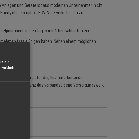
e Anlagen und Geräte ist aus modernen Unternehmen nicht
Handy über komplexe EDV-Netzwerke bis hin zu
selpositionen in den täglichen Arbeitsabläufen ein.
nternehmen fatale Folgen haben. Neben einem möglichen
sanlagen kommen.
lle Lösungen.
ie als
wirklich
 und Krankenvorsorge für Sie, Ihre mitarbeitenden
ration mit der Allianz das verbandseigene Versorgungswerk